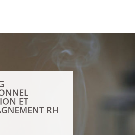
G
IONNEL
TION ET
GNEMENT RH